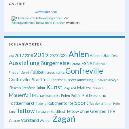
GALERIE
www.
flick
r
.com
Zur
Bildergalerie von Teltow ohne Grenzen
wechseln
SCHLAGWÖRTER
Ahlen
2019
2017
2022
2018
2020
Ahlener Stadtfest
750
Ausstellung
Bürgerreise
ESNA
Fahrrad
Corona
Gonfreville
Fußball
Geschichte
Friedensfahrt
Gonfreviller Stadtfest
Jahreshauptversammlung
Jubiläum
Khotyn
Kunst
Maifest
Kirschblütenfest
Kultur
Magland
Malerei
Mauerfall
Michaelismarkt
Pöttkes- und
Polen
Politik
Sport
Töttkenmarkt
Rübchentorte
Rudong
Tag der offenen Höfe
Teltow
Teltow ohne Grenzen
TFV
Teltower Stadtfest
Tanz
Żagań
Vorstand
Vertrag
Wahlen