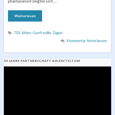
phantasievoll zeigten sich …
Weiterlesen
750
,
Ahlen
,
Gonfreville
,
Żagań
Kommentar hinterlassen
30 JAHRE PARTNERSCHAFT AHLEN/TELTOW
Video-
Player