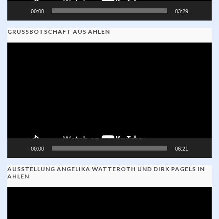
00:00
03:29
GRUSSBOTSCHAFT AUS AHLEN
Video-
Player
00:00
06:21
AUSSTELLUNG ANGELIKA WATTEROTH UND DIRK PAGELS IN
AHLEN
Video-
Player