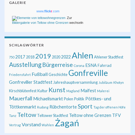
GALERIE
www.
flick
r
.com
Zur
Bildergalerie von Teltow ohne Grenzen
wechseln
SCHLAGWÖRTER
Ahlen
2019
2017
2022
2018
2020
Ahlener Stadtfest
750
Ausstellung
Bürgerreise
ESNA
Fahrrad
Corona
Gonfreville
Fußball
Geschichte
Friedensfahrt
Gonfreviller Stadtfest
Jahreshauptversammlung
Jubiläum
Khotyn
Kunst
Maifest
Kirschblütenfest
Kultur
Magland
Malerei
Mauerfall
Michaelismarkt
Pöttkes- und
Polen
Politik
Sport
Töttkenmarkt
Rübchentorte
Rudong
Tag der offenen Höfe
Teltow
Teltow ohne Grenzen
TFV
Teltower Stadtfest
Tanz
Żagań
Vorstand
Vertrag
Wahlen