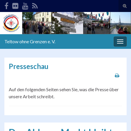
Suc
ums
Search for:
Teltow ohne Grenzen e. V.
Navi
umsc
Presseschau
Auf den folgenden Seiten sehen Sie, was die Presse über
unsere Arbeit schreibt.