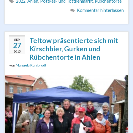
2022
,
Ahlen
,
Pöttkes- und Töttkenmarkt
,
Rübchentorte
Kommentar hinterlassen
Teltow präsentierte sich mit
SEP.
27
Kirschbier, Gurken und
2015
Rübchentorte in Ahlen
von
Manuela Kuhlbrodt