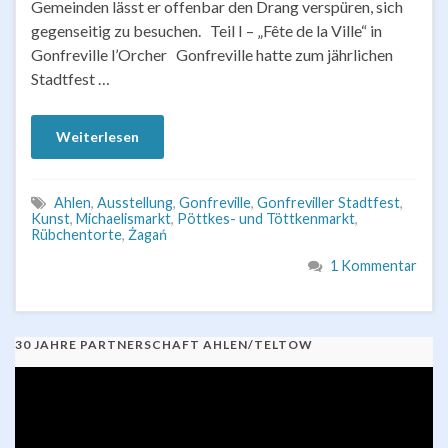
Gemeinden lässt er offenbar den Drang verspüren, sich
gegenseitig zu besuchen. Teil I – „Fête de la Ville“ in
Gonfreville l’Orcher Gonfreville hatte zum jährlichen
Stadtfest …
Weiterlesen
Ahlen
,
Ausstellung
,
Gonfreville
,
Gonfreviller Stadtfest
,
Kunst
,
Michaelismarkt
,
Pöttkes- und Töttkenmarkt
,
Rübchentorte
,
Żagań
1 Kommentar
30 JAHRE PARTNERSCHAFT AHLEN/TELTOW
Video-
Player