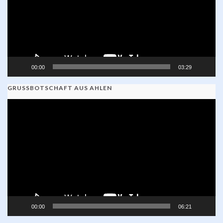
00:00
03:29
GRUSSBOTSCHAFT AUS AHLEN
Video-
Player
00:00
06:21