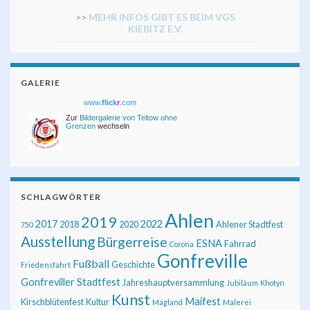
>>
MEHR INFOS GIBT ES BEIM VGS
KIEBITZ E.V.
GALERIE
www.
flick
r
.com
Zur
Bildergalerie von Teltow ohne
Grenzen
wechseln
SCHLAGWÖRTER
Ahlen
2019
2017
2022
2018
2020
Ahlener Stadtfest
750
Ausstellung
Bürgerreise
ESNA
Fahrrad
Corona
Gonfreville
Fußball
Geschichte
Friedensfahrt
Gonfreviller Stadtfest
Jahreshauptversammlung
Jubiläum
Khotyn
Kunst
Maifest
Kirschblütenfest
Kultur
Magland
Malerei