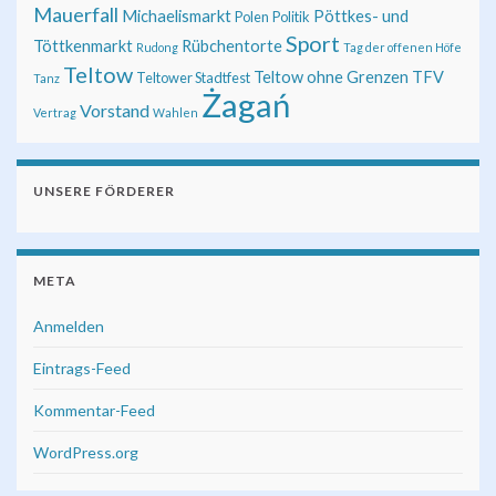
Mauerfall
Michaelismarkt
Pöttkes- und
Polen
Politik
Sport
Töttkenmarkt
Rübchentorte
Rudong
Tag der offenen Höfe
Teltow
Teltow ohne Grenzen
TFV
Teltower Stadtfest
Tanz
Żagań
Vorstand
Vertrag
Wahlen
UNSERE FÖRDERER
META
Anmelden
Eintrags-Feed
Kommentar-Feed
WordPress.org