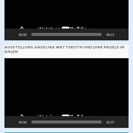
00:00
06:21
AUSSTELLUNG ANGELIKA WATTEROTH UND DIRK PAGELS IN
AHLEN
Video-
Player
00:00
02:07