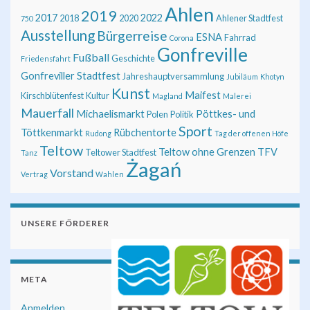
Ahlen
2019
2017
2022
2018
2020
Ahlener Stadtfest
750
Ausstellung
Bürgerreise
ESNA
Fahrrad
Corona
Gonfreville
Fußball
Geschichte
Friedensfahrt
Gonfreviller Stadtfest
Jahreshauptversammlung
Jubiläum
Khotyn
Kunst
Maifest
Kirschblütenfest
Kultur
Magland
Malerei
Mauerfall
Michaelismarkt
Pöttkes- und
Polen
Politik
Sport
Töttkenmarkt
Rübchentorte
Rudong
Tag der offenen Höfe
Teltow
Teltow ohne Grenzen
TFV
Teltower Stadtfest
Tanz
Żagań
Vorstand
Vertrag
Wahlen
UNSERE FÖRDERER
META
Anmelden