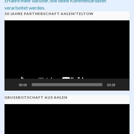
Erfahre mehr darüber, wie deine Kommentardaten
verarbeitet werden
.
30 JAHRE PARTNERSCHAFT AHLEN/TELTOW
Video-
Player
00:00
03:29
GRUSSBOTSCHAFT AUS AHLEN
Video-
Player