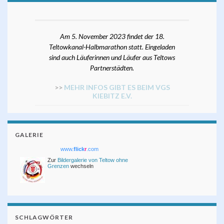
Am 5. November 2023 findet der 18.
Teltowkanal-Halbmarathon statt. Eingeladen
sind auch Läuferinnen und Läufer aus Teltows
Partnerstädten.
>>
MEHR INFOS GIBT ES BEIM VGS
KIEBITZ E.V.
GALERIE
www.
flick
r
.com
Zur
Bildergalerie von Teltow ohne
Grenzen
wechseln
SCHLAGWÖRTER