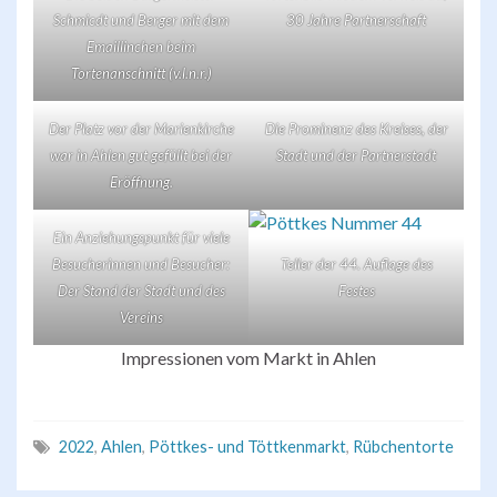
Schmicdt und Berger mit dem
30 Jahre Partnerschaft
Emaillinchen beim
Tortenanschnitt (v.l.n.r.)
Der Platz vor der Marienkirche
Die Prominenz des Kreises, der
war in Ahlen gut gefüllt bei der
Stadt und der Partnerstadt
Eröffnung.
Ein Anziehungspunkt für viele
Besucherinnen und Besucher:
Teller der 44. Auflage des
Der Stand der Stadt und des
Festes
Vereins
Impressionen vom Markt in Ahlen
2022
,
Ahlen
,
Pöttkes- und Töttkenmarkt
,
Rübchentorte