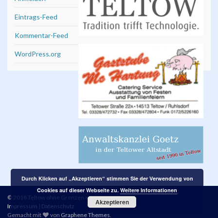
Eintrags-Feed
Kommentar-Feed
WordPress.org
Durch Klicken auf „Akzeptieren“ stimmen Sie der Verwendung von
Cookies auf dieser Webseite zu.
Weitere Informationen
© 2018 Teltow ohne Grenzen e. V.
Akzeptieren
Impressum
|
Datenschutz
Gemacht mit
von
Graphene Themes
.