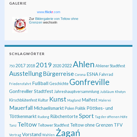
GALERIE
www.
flick
r
.com
Zur
Bildergalerie von Teltow ohne
Grenzen
wechseln
SCHLAGWÖRTER
Ahlen
2019
2017
2022
2018
2020
Ahlener Stadtfest
750
Ausstellung
Bürgerreise
ESNA
Fahrrad
Corona
Gonfreville
Fußball
Geschichte
Friedensfahrt
Gonfreviller Stadtfest
Jahreshauptversammlung
Jubiläum
Khotyn
Kunst
Maifest
Kirschblütenfest
Kultur
Magland
Malerei
Mauerfall
Michaelismarkt
Pöttkes- und
Polen
Politik
Sport
Töttkenmarkt
Rübchentorte
Rudong
Tag der offenen Höfe
Teltow
Teltow ohne Grenzen
TFV
Teltower Stadtfest
Tanz
Żagań
Vorstand
Vertrag
Wahlen