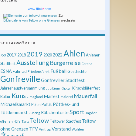
GALERIE
www.
flick
r
.com
Zur
Bildergalerie von Teltow ohne Grenzen
wechseln
SCHLAGWÖRTER
Ahlen
2019
2017
2022
2018
2020
Ahlener
750
Ausstellung
Bürgerreise
Stadtfest
Corona
Fußball
ESNA
Fahrrad
Geschichte
Friedensfahrt
Gonfreville
Gonfreviller Stadtfest
Jahreshauptversammlung
Kirschblütenfest
Jubiläum
Khotyn
Kunst
Mauerfall
Maifest
Kultur
Magland
Malerei
Michaelismarkt
Pöttkes- und
Polen
Politik
Sport
Töttkenmarkt
Rübchentorte
Rudong
Tag der
Teltow
Teltow
Teltower Stadtfest
offenen Höfe
Tanz
Vorstand
ohne Grenzen
TFV
Vertrag
Wahlen