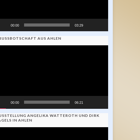
00:00
03:29
RUSSBOTSCHAFT AUS AHLEN
ideo-
ayer
00:00
06:21
USSTELLUNG ANGELIKA WATTEROTH UND DIRK
AGELS IN AHLEN
ideo-
ayer