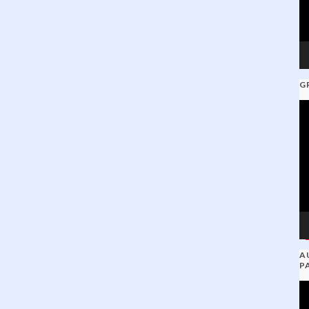
G
V
Pl
A
P
V
Pl