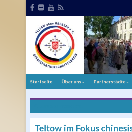
Startseite
Über uns
Partnerstädte
Zurück zu
Presseschau
Teltow im Fokus chines