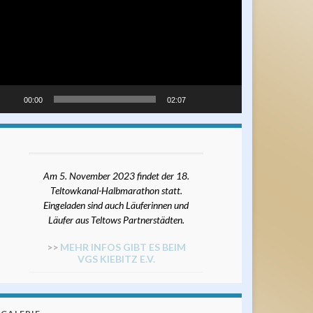
00:00
02:07
Am 5. November 2023 findet der 18.
Teltowkanal-Halbmarathon statt.
Eingeladen sind auch Läuferinnen und
Läufer aus Teltows Partnerstädten.
>>
MEHR INFOS GIBT ES BEIM
VGS KIEBITZ E.V.