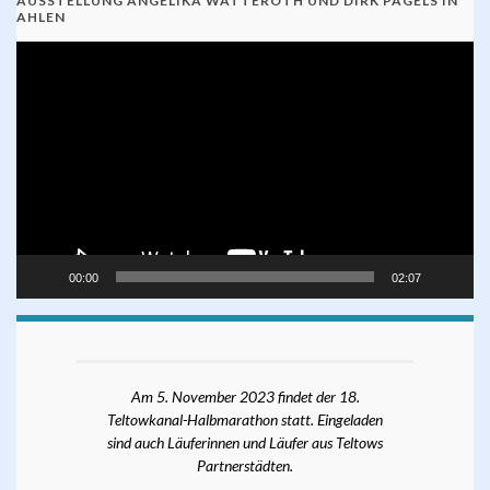
AUSSTELLUNG ANGELIKA WATTEROTH UND DIRK PAGELS IN
AHLEN
Video-
Player
00:00
02:07
Am 5. November 2023 findet der 18.
Teltowkanal-Halbmarathon statt. Eingeladen
sind auch Läuferinnen und Läufer aus Teltows
Partnerstädten.