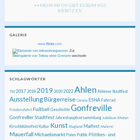
>>
MEHR INFOS GIBT ES BEIM VGS
KIEBITZ E.V.
GALERIE
www.
flick
r
.com
Zur
Bildergalerie von Teltow ohne Grenzen
wechseln
SCHLAGWÖRTER
Ahlen
2019
2017
2022
2018
2020
Ahlener Stadtfest
750
Ausstellung
Bürgerreise
ESNA
Fahrrad
Corona
Gonfreville
Fußball
Geschichte
Friedensfahrt
Gonfreviller Stadtfest
Jahreshauptversammlung
Jubiläum
Khotyn
Kunst
Maifest
Kirschblütenfest
Kultur
Magland
Malerei
Mauerfall
Michaelismarkt
Pöttkes- und
Polen
Politik