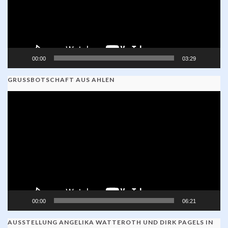
00:00
03:29
GRUSSBOTSCHAFT AUS AHLEN
Video-
Player
00:00
06:21
AUSSTELLUNG ANGELIKA WATTEROTH UND DIRK PAGELS IN