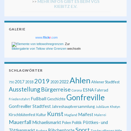
>>
MEHR INFOS GIBT ES BEIM VGS
KIEBITZ E.V.
GALERIE
www.
flick
r
.com
Zur
Bildergalerie von Teltow ohne Grenzen
wechseln
SCHLAGWÖRTER
Ahlen
2019
2017
2022
2018
2020
Ahlener Stadtfest
750
Ausstellung
Bürgerreise
ESNA
Fahrrad
Corona
Gonfreville
Fußball
Geschichte
Friedensfahrt
Gonfreviller Stadtfest
Jahreshauptversammlung
Jubiläum
Khotyn
Kunst
Maifest
Kirschblütenfest
Kultur
Magland
Malerei
Mauerfall
Michaelismarkt
Pöttkes- und
Polen
Politik
Sport
Töttkenmarkt
Rübchentorte
Rudong
Tag der offenen Höfe