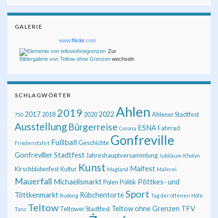
GALERIE
www.
flick
r
.com
Zur
Bildergalerie von Teltow ohne Grenzen
wechseln
SCHLAGWÖRTER
Ahlen
2019
2017
2022
2018
2020
Ahlener Stadtfest
750
Ausstellung
Bürgerreise
ESNA
Fahrrad
Corona
Gonfreville
Fußball
Geschichte
Friedensfahrt
Gonfreviller Stadtfest
Jahreshauptversammlung
Jubiläum
Khotyn
Kunst
Maifest
Kirschblütenfest
Kultur
Magland
Malerei
Mauerfall
Michaelismarkt
Pöttkes- und
Polen
Politik
Sport
Töttkenmarkt
Rübchentorte
Rudong
Tag der offenen Höfe
Teltow
Teltow ohne Grenzen
TFV
Teltower Stadtfest
Tanz