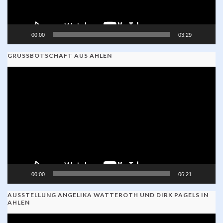
00:00
03:29
GRUSSBOTSCHAFT AUS AHLEN
Video-
Player
00:00
06:21
AUSSTELLUNG ANGELIKA WATTEROTH UND DIRK PAGELS IN
AHLEN
Video-