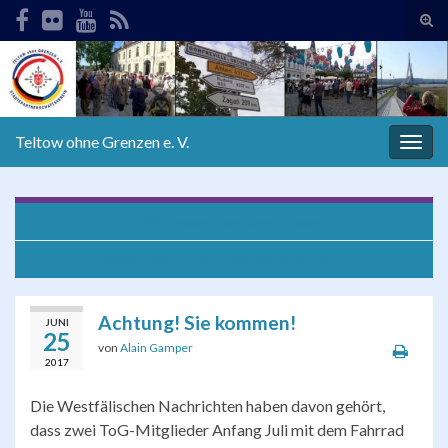
Suc
ums
Search for:
Teltow ohne Grenzen e. V.
Navi
umsc
Wir trauern um einen Freund
Ahlen feiert… seine Partnerschaften
Achtung! Sie kommen!
JUNI
25
von
Alain Gamper
2017
Die Westfälischen Nachrichten haben davon gehört,
dass zwei ToG-Mitglieder Anfang Juli mit dem Fahrrad