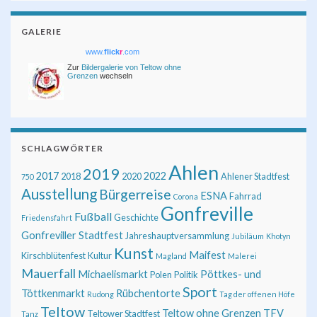
GALERIE
www.
flick
r
.com
Zur
Bildergalerie von Teltow ohne
Grenzen
wechseln
SCHLAGWÖRTER
Ahlen
2019
2017
2022
2018
2020
Ahlener Stadtfest
750
Ausstellung
Bürgerreise
ESNA
Fahrrad
Corona
Gonfreville
Fußball
Geschichte
Friedensfahrt
Gonfreviller Stadtfest
Jahreshauptversammlung
Jubiläum
Khotyn
Kunst
Maifest
Kirschblütenfest
Kultur
Magland
Malerei
Mauerfall
Michaelismarkt
Pöttkes- und
Polen
Politik
Sport
Töttkenmarkt
Rübchentorte
Rudong
Tag der offenen Höfe
Teltow
Teltow ohne Grenzen
TFV
Teltower Stadtfest
Tanz