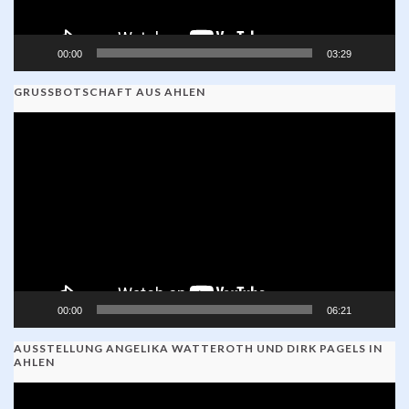
00:00
03:29
GRUSSBOTSCHAFT AUS AHLEN
Video-
Player
00:00
06:21
AUSSTELLUNG ANGELIKA WATTEROTH UND DIRK PAGELS IN
AHLEN
Video-