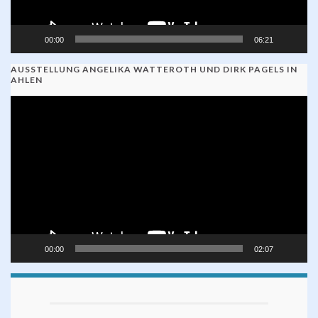
00:00
06:21
AUSSTELLUNG ANGELIKA WATTEROTH UND DIRK PAGELS IN
AHLEN
Video-
Player
00:00
02:07