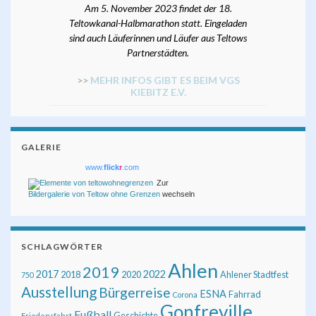
Am 5. November 2023 findet der 18.
Teltowkanal-Halbmarathon statt. Eingeladen
sind auch Läuferinnen und Läufer aus Teltows
Partnerstädten.
>>
MEHR INFOS GIBT ES BEIM VGS
KIEBITZ E.V.
GALERIE
www.
flick
r
.com
Zur
Bildergalerie von Teltow ohne Grenzen
wechseln
SCHLAGWÖRTER
Ahlen
2019
2017
2022
2018
2020
Ahlener Stadtfest
750
Ausstellung
Bürgerreise
ESNA
Fahrrad
Corona
Gonfreville
Fußball
Geschichte
Friedensfahrt