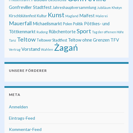
Gonfreviller Stadtfest
Jahreshauptversammlung
Jubiläum
Khotyn
Kunst
Maifest
Kirschblütenfest
Kultur
Magland
Malerei
Mauerfall
Michaelismarkt
Pöttkes- und
Polen
Politik
Sport
Töttkenmarkt
Rübchentorte
Rudong
Tag der offenen Höfe
Teltow
Teltow ohne Grenzen
TFV
Teltower Stadtfest
Tanz
Żagań
Vorstand
Vertrag
Wahlen
UNSERE FÖRDERER
META
Anmelden
Eintrags-Feed
Kommentar-Feed