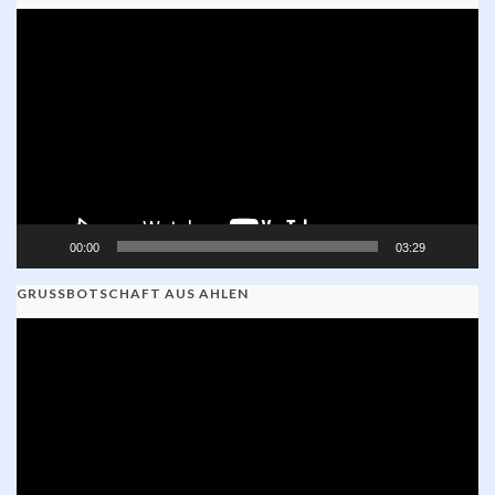
Video-
Player
00:00
03:29
GRUSSBOTSCHAFT AUS AHLEN
Video-
Player