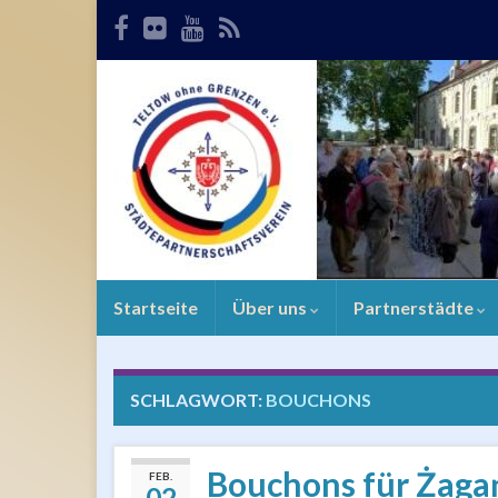
Startseite
Über uns
Partnerstädte
SCHLAGWORT:
BOUCHONS
Bouchons für Żaga
FEB.
02