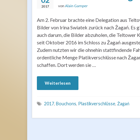
von
Alain Gamper
2017
Am 2. Februar brachte eine Delegation aus Telto
Bilder von Irina Swiatek zurück nach Żagań. Es g
auch darum, die Bilder abzuholen, die Teltower K
seit Oktober 2016 im Schloss zu Żagań ausgestel
Zudem nutzten wir die ohnehin stattfindende Fah
ordentliche Menge Platikverschlüsse nach Żaga
schaffen. Dort werden sie …
Weiterlesen
2017
,
Bouchons
,
Plastikverschlüsse
,
Żagań