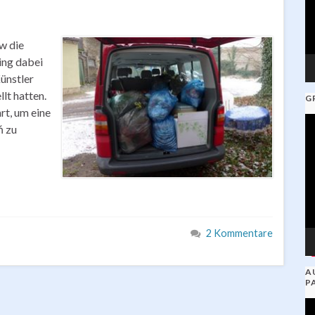
w die
ing dabei
ünstler
lt hatten.
G
rt, um eine
V
ń zu
Pl
2 Kommentare
A
P
V