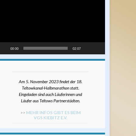
ayer
00:00
02:07
Am 5. November 2023 findet der 18.
Teltowkanal-Halbmarathon statt.
Eingeladen sind auch Läuferinnen und
Läufer aus Teltows Partnerstädten.
>>
MEHR INFOS GIBT ES BEIM
VGS KIEBITZ E.V.