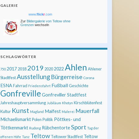
GALERIE
www.
flick
r
.com
Zur
Bildergalerie von Teltow ohne
Grenzen
wechseln
SCHLAGWÖRTER
Ahlen
2019
2017
2022
2018
2020
Ahlener
750
Ausstellung
Bürgerreise
Stadtfest
Corona
Fußball
ESNA
Fahrrad
Geschichte
Friedensfahrt
Gonfreville
Gonfreviller Stadtfest
Jahreshauptversammlung
Kirschblütenfest
Jubiläum
Khotyn
Kunst
Mauerfall
Maifest
Kultur
Magland
Malerei
Michaelismarkt
Pöttkes- und
Polen
Politik
Sport
Töttkenmarkt
Rübchentorte
Rudong
Tag der
Teltow
Teltow
Teltower Stadtfest
offenen Höfe
Tanz