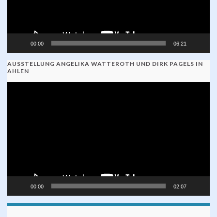
00:00
06:21
AUSSTELLUNG ANGELIKA WATTEROTH UND DIRK PAGELS IN
AHLEN
Video-
Player
00:00
02:07