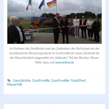
Im Rahmen des Stadtfestes und des Gedenkens der Befreiung von der
nazideutschen Besatzung wurde in Gonfreville ein neues Denkmal für
die Menschlichkeit eingeweiht: ein „fallendes“ Teil der Berliner Mauer.
Mehr dazu auf
www.teltow.de
Geschichte
,
Gonfreville
,
Gonfreviller Stadtfest
,
Mauerfall