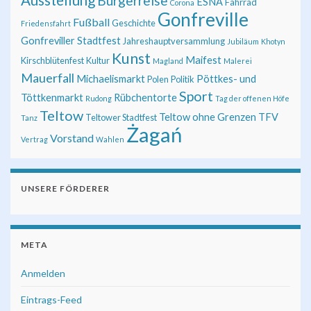
Ausstellung
Bürgerreise
ESNA
Fahrrad
Corona
Gonfreville
Fußball
Geschichte
Friedensfahrt
Gonfreviller Stadtfest
Jahreshauptversammlung
Jubiläum
Khotyn
Kunst
Maifest
Kirschblütenfest
Kultur
Magland
Malerei
Mauerfall
Michaelismarkt
Pöttkes- und
Polen
Politik
Sport
Töttkenmarkt
Rübchentorte
Rudong
Tag der offenen Höfe
Teltow
Teltow ohne Grenzen
TFV
Teltower Stadtfest
Tanz
Żagań
Vorstand
Vertrag
Wahlen
UNSERE FÖRDERER
META
Anmelden
Eintrags-Feed