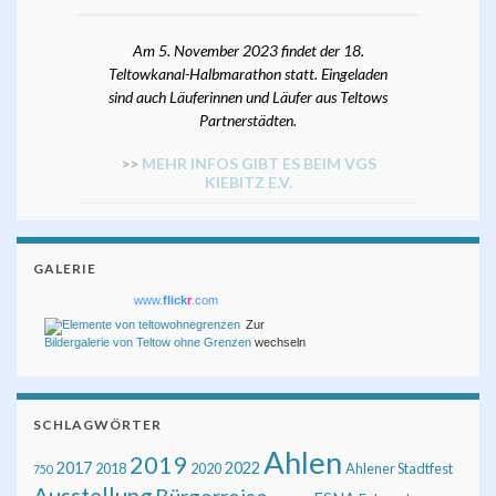
Am 5. November 2023 findet der 18.
Teltowkanal-Halbmarathon statt. Eingeladen
sind auch Läuferinnen und Läufer aus Teltows
Partnerstädten.
>>
MEHR INFOS GIBT ES BEIM VGS
KIEBITZ E.V.
GALERIE
www.
flick
r
.com
Zur
Bildergalerie von Teltow ohne Grenzen
wechseln
SCHLAGWÖRTER
Ahlen
2019
2017
2022
2018
2020
Ahlener Stadtfest
750