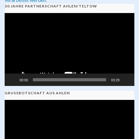
30 JAHRE PARTNERSCHAFT AHLEN/TELTOW
Video-
Player
00:00
03:29
GRUSSBOTSCHAFT AUS AHLEN
Video-
Player