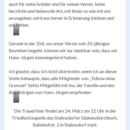
auch für seine Schüler und für seinen Verein. Seine
herzliche und liebevolle Art, mit ihnen so wie mit uns
umzugehen. wird uns immer in Erinnerung bleiben und
uns fehlen.
b
Gerade in der Zeit, wo unser Verein sein 20-jähriges
d
Bestehen begeht, können wir nur dankbar sein, dass wir
r
Hans-Jürgen kennengelernt haben.
Ich glaube, dass ich nicht übertreibe, wenn ich an dieser
Stelle behaupte, dass alle Mitglieder von „Teltow ohne
Grenzen“ tiefes Mitgefühl mit Ina, der Familie und den
Angehörigen von Hans-Jürgen empfinden.
d
Die Trauerfeier findet am 24. März um 12 Uhr in der
a
Friedhofskapelle des Stahnsdorfer Südwestkirchhofs,
v
Bahnhofstr. 2 in Stahnsdorf statt.