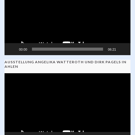
00:00
06:21
AUSSTELLUNG ANGELIKA WATTEROTH UND DIRK PAGELS IN
AHLEN
Video-
Player