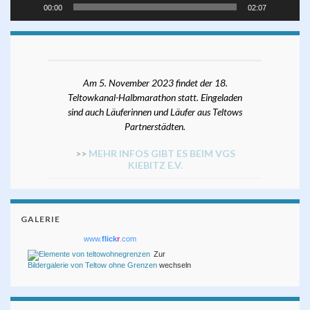
00:00
02:07
Am 5. November 2023 findet der 18.
Teltowkanal-Halbmarathon statt. Eingeladen
sind auch Läuferinnen und Läufer aus Teltows
Partnerstädten.
>>
MEHR INFOS GIBT ES BEIM VGS
KIEBITZ E.V.
GALERIE
www.
flick
r
.com
Zur
Bildergalerie von Teltow ohne Grenzen
wechseln