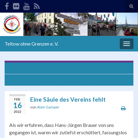
Suc
ums
Search for:
Teltow ohne Grenzen e. V.
Navi
umsc
„Kunst baut die Brücke von Teltow nach Ahlen“
Jahreshauptversammlung 2022
Eine Säule des Vereins fehlt
FEB.
16
von
Alain Gamper
2022
Als wir erfuhren, dass Hans-Jürgen Brauer von uns
gegangen ist, waren wir zutiefst erschüttert, fassungslos