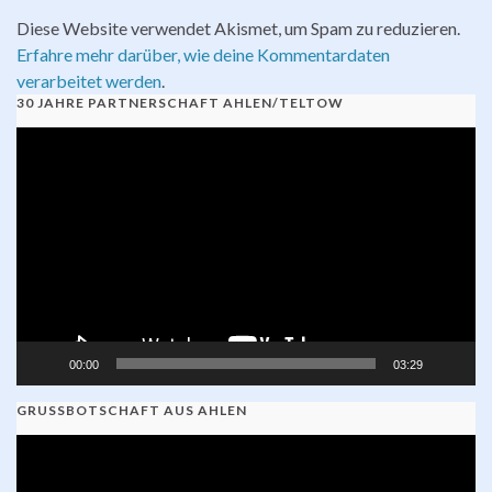
Diese Website verwendet Akismet, um Spam zu reduzieren.
Erfahre mehr darüber, wie deine Kommentardaten
verarbeitet werden
.
30 JAHRE PARTNERSCHAFT AHLEN/TELTOW
Video-
Player
00:00
03:29
GRUSSBOTSCHAFT AUS AHLEN
Video-
Player