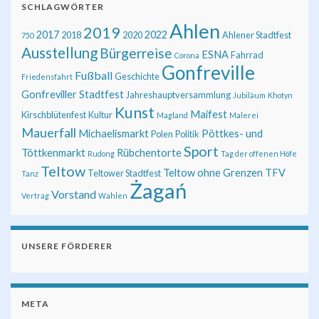
SCHLAGWÖRTER
Ahlen
2019
2017
2022
2018
2020
Ahlener Stadtfest
750
Ausstellung
Bürgerreise
ESNA
Fahrrad
Corona
Gonfreville
Fußball
Geschichte
Friedensfahrt
Gonfreviller Stadtfest
Jahreshauptversammlung
Jubiläum
Khotyn
Kunst
Maifest
Kirschblütenfest
Kultur
Magland
Malerei
Mauerfall
Michaelismarkt
Pöttkes- und
Polen
Politik
Sport
Töttkenmarkt
Rübchentorte
Rudong
Tag der offenen Höfe
Teltow
Teltow ohne Grenzen
TFV
Teltower Stadtfest
Tanz
Żagań
Vorstand
Vertrag
Wahlen
UNSERE FÖRDERER
META