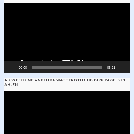
Video-
Player
00:00
06:21
AUSSTELLUNG ANGELIKA WATTEROTH UND DIRK PAGELS IN
AHLEN
Video-
Player