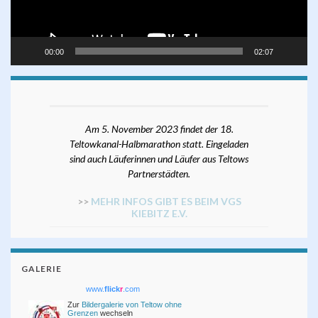
00:00
02:07
Am 5. November 2023 findet der 18.
Teltowkanal-Halbmarathon statt. Eingeladen
sind auch Läuferinnen und Läufer aus Teltows
Partnerstädten.
>>
MEHR INFOS GIBT ES BEIM VGS
KIEBITZ E.V.
GALERIE
www.
flick
r
.com
Zur
Bildergalerie von Teltow ohne
Grenzen
wechseln