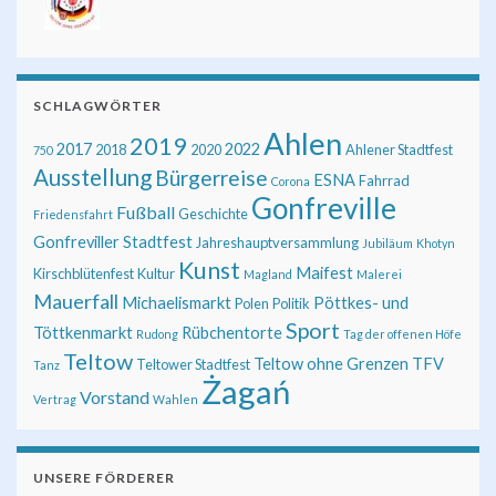
SCHLAGWÖRTER
Ahlen
2019
2017
2022
2018
2020
Ahlener Stadtfest
750
Ausstellung
Bürgerreise
ESNA
Fahrrad
Corona
Gonfreville
Fußball
Geschichte
Friedensfahrt
Gonfreviller Stadtfest
Jahreshauptversammlung
Jubiläum
Khotyn
Kunst
Maifest
Kirschblütenfest
Kultur
Magland
Malerei
Mauerfall
Michaelismarkt
Pöttkes- und
Polen
Politik
Sport
Töttkenmarkt
Rübchentorte
Rudong
Tag der offenen Höfe
Teltow
Teltow ohne Grenzen
TFV
Teltower Stadtfest
Tanz
Żagań
Vorstand
Vertrag
Wahlen
UNSERE FÖRDERER