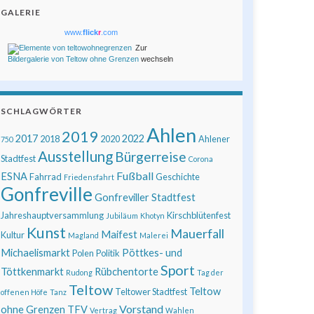
GALERIE
www.
flick
r
.com
Zur
Bildergalerie von Teltow ohne Grenzen
wechseln
SCHLAGWÖRTER
Ahlen
2019
2017
2022
2018
2020
Ahlener
750
Ausstellung
Bürgerreise
Stadtfest
Corona
Fußball
ESNA
Fahrrad
Geschichte
Friedensfahrt
Gonfreville
Gonfreviller Stadtfest
Jahreshauptversammlung
Kirschblütenfest
Jubiläum
Khotyn
Kunst
Mauerfall
Maifest
Kultur
Magland
Malerei
Michaelismarkt
Pöttkes- und
Polen
Politik
Sport
Töttkenmarkt
Rübchentorte
Rudong
Tag der
Teltow
Teltow
Teltower Stadtfest
offenen Höfe
Tanz
Vorstand
ohne Grenzen
TFV
Vertrag
Wahlen