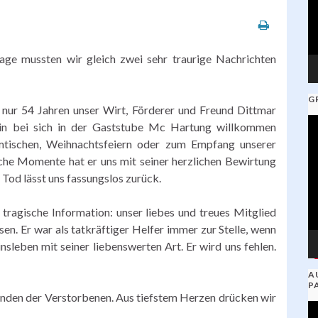
age mussten wir gleich zwei sehr traurige Nachrichten
G
nur 54 Jahren unser Wirt, Förderer und Freund Dittmar
V
ein bei sich in der Gaststube Mc Hartung willkommen
Pl
tischen, Weihnachtsfeiern oder zum Empfang unserer
iche Momente hat er uns mit seiner herzlichen Bewirtung
Tod lässt uns fassungslos zurück.
 tragische Information: unser liebes und treues Mitglied
sen. Er war als tatkräftiger Helfer immer zur Stelle, wenn
sleben mit seiner liebenswerten Art. Er wird uns fehlen.
A
P
unden der Verstorbenen. Aus tiefstem Herzen drücken wir
V