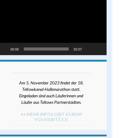
ayer
00:00
02:07
Am 5. November 2023 findet der 18.
Teltowkanal-Halbmarathon statt.
Eingeladen sind auch Läuferinnen und
Läufer aus Teltows Partnerstädten.
>>
MEHR INFOS GIBT ES BEIM
VGS KIEBITZ E.V.