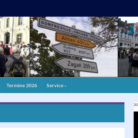
Termine 2026
Service
3
Gastbeitrag: D-Junioren des SV Ruhlsdorf in
V
Gonfreville
Pl