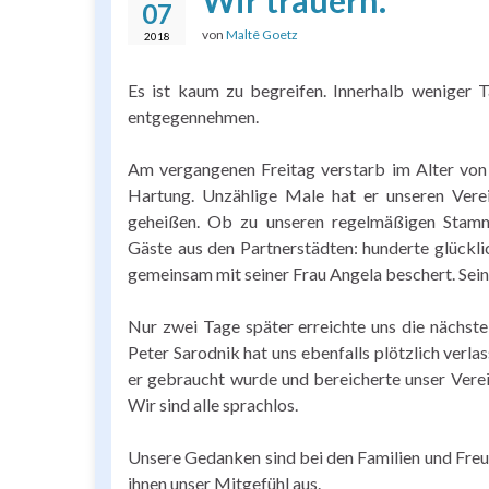
Wir trauern.
07
von
Maltê Goetz
2018
Es ist kaum zu begreifen. Innerhalb weniger T
entgegennehmen.
Am vergangenen Freitag verstarb im Alter von 
Hartung. Unzählige Male hat er unseren Ver
geheißen. Ob zu unseren regelmäßigen Stamm
Gäste aus den Partnerstädten: hunderte glückl
gemeinsam mit seiner Frau Angela beschert. Sein 
Nur zwei Tage später erreichte uns die nächste
Peter Sarodnik hat uns ebenfalls plötzlich verlas
er gebraucht wurde und bereicherte unser Verein
Wir sind alle sprachlos.
Unsere Gedanken sind bei den Familien und Fre
ihnen unser Mitgefühl aus.