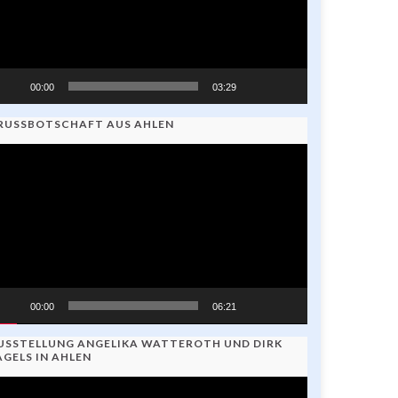
00:00
03:29
RUSSBOTSCHAFT AUS AHLEN
ideo-
ayer
00:00
06:21
USSTELLUNG ANGELIKA WATTEROTH UND DIRK
AGELS IN AHLEN
ideo-